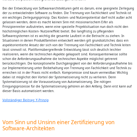
Bei der Entwicklung von Softwarearchitekturen geht es darum, eine geeignete Zerlegung
der zu entwickelnden Software zu finden. Die Trennung von Fachlichkeit und Technik ist
ein wichtiges Zerlegungsprinzip. Das Kosten- und Nutzenpotential darf nicht außer acht
gelassen werden, denn es macht keinen Sinn mit missionarischem Eifer als
Prinzipienreiter aufzutreten, wenn eine spezielle Projektsituation nun doch nicht den
höchstmöglichen Kosten- Nutzeneffekt bietet. Bei langfristig zu pflegenden
Softwaresystemen ist es wichtig die gesamte Laufzeit in die Betracht zu ziehen. In
Situationen in denen Produktfamilien entwickelt werden gilt grundsätzlicher, dass ein
aspektorientierte Ansatz der sich von der Trennung von Fachlichkeit und Technik leiten
lässt sinnvoll ist. Plattformübergreifende Entwicklung lässt sich deutlich leichter
realisieren, wenn die technischen Aspekte gekapselt sind. Konsequenterweise sollte
schon die Anforderungsaufnahme die technischen Aspekte möglichst getrennt
berücksichtigen. Die konzeptionelle Durchgängigkeit von der Anforderungsaufnahme bis
zur Implementierung unter Beibehaltung von Trennung von Fachlichkeit und Technik zu
erreichen ist in der Praxis nicht einfach. Kompromisse sind kaum vermeidbar. Wichtig
dabei ist möglichst den Vorteil der Systematisierung nicht zu verlieren. Denn
Systematisierung ist die Voraussetzung von Automatisierung. Die nötigen
Einigungsprozesse für die Systematisierung gehören an den Anfang. Dann erst kann auf
dieser Basis automatisiert werden.
Vollständiger Beitrag: Y-Prinzip
Vom Sinn und Unsinn einer Zertifizierung von
Software-Architekten