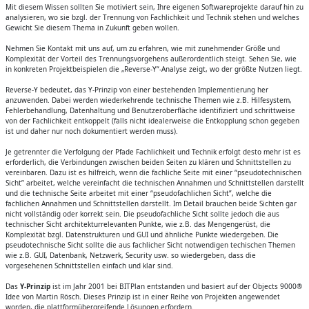
Mit diesem Wissen sollten Sie motiviert sein, Ihre eigenen Softwareprojekte darauf hin zu
analysieren, wo sie bzgl. der Trennung von Fachlichkeit und Technik stehen und welches
Gewicht Sie diesem Thema in Zukunft geben wollen.
Nehmen Sie Kontakt mit uns auf, um zu erfahren, wie mit zunehmender Größe und
Komplexität der Vorteil des Trennungsvorgehens außerordentlich steigt. Sehen Sie, wie
in konkreten Projektbeispielen die „Reverse-Y“-Analyse zeigt, wo der größte Nutzen liegt.
Reverse-Y bedeutet, das Y-Prinzip von einer bestehenden Implementierung her
anzuwenden. Dabei werden wiederkehrende technische Themen wie z.B. Hilfesystem,
Fehlerbehandlung, Datenhaltung und Benutzeroberfläche identifiziert und schrittweise
von der Fachlichkeit entkoppelt (falls nicht idealerweise die Entkopplung schon gegeben
ist und daher nur noch dokumentiert werden muss).
Je getrennter die Verfolgung der Pfade Fachlichkeit und Technik erfolgt desto mehr ist es
erforderlich, die Verbindungen zwischen beiden Seiten zu klären und Schnittstellen zu
vereinbaren. Dazu ist es hilfreich, wenn die fachliche Seite mit einer “pseudotechnischen
Sicht” arbeitet, welche vereinfacht die technischen Annahmen und Schnittstellen darstellt
und die technische Seite arbeitet mit einer “pseudofachlichen Sicht”, welche die
fachlichen Annahmen und Schnittstellen darstellt. Im Detail brauchen beide Sichten gar
nicht vollständig oder korrekt sein. Die pseudofachliche Sicht sollte jedoch die aus
technischer Sicht architekturrelevanten Punkte, wie z.B. das Mengengerüst, die
Komplexität bzgl. Datenstrukturen und GUI und ähnliche Punkte wiedergeben. Die
pseudotechnische Sicht sollte die aus fachlicher Sicht notwendigen techischen Themen
wie z.B. GUI, Datenbank, Netzwerk, Security usw. so wiedergeben, dass die
vorgesehenen Schnittstellen einfach und klar sind.
Das
Y-Prinzip
ist im Jahr 2001 bei BITPlan entstanden und basiert auf der Objects 9000®
Idee von Martin Rösch. Dieses Prinzip ist in einer Reihe von Projekten angewendet
worden, die plattformübergreifende Lösungen erfordern.