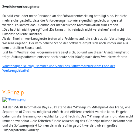
Zweihirnwerkzeugkette
So bald zwei oder mehr Personen an der Softwareentwicklung beteiligt sind, ist nicht
mehr sichergestellt, dass die Anforderungen so wie eigentlich gedacht umgesetzt
werden. Es kommt das Dilemma der menschlichen Kommunikation zum Tragen.
„Das hab‘ ich nicht gesagt“ und „Du kannst mich einfach nicht verstehen“ sind nicht
umsonst beliebte Buchtitel.
Ab der Zweihirnwerkzeugkette treten alle Probleme auf, die sich aus der Verteilung des
Wissens ergeben. Der verbindliche Stand der Software ergibt sich noch immer nur aus
dem erstellten Source-code.
Erst beim Wechsel des Programmierers zeigt sich, ob und wie dieser Ansatz langfristig
trägt. Auftragssoftware entsteht noch heute sehr häufig nach dem Zweihirnverfahren.
Vollständiger Beitrag: Hammer und Sichel des Softwarearchitekten: Ende der
Werkzeugdebatte!
Y-Prinzip
Auf den iSAQB Information Days 2011 stand das Y-Prinzip im Mittelpunkt der Frage, wie
Separation of Concerns möglichst einfach und effizient erreicht werden kann. Es geht
dabei um die Trennung von Fachlichkeit und Technik. Das Y-Prinzip ist sehr oft, aber nicht
immer anwendbar – die Kriterien für die Anwendung des Y-Prinzips müssen bekannt sein
und die Softwareprojekt können dann daraufhin geprüft werden, ob ein großes
Einsparpotential vorliegt.